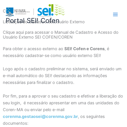
Ir
Main
para
COREN-MA
Men
o
Portal SEI! Cofen
Liberação do Cadastro de Usuário Externo
conteúdo
Clique aqui para acessar o Manual de Cadastro e Acesso do
Usuário Externo SEI COFEN/COREN
Para obter o acesso externo ao
SEI! Cofen e Corens
, é
necessário cadastrar-se como usuário externo SEI!
Logo após o cadastro preliminar no sistema, será enviado um
e-mail automático do SEI! destacando as informações
necessárias para finalizar o cadastro.
Por fim, para a aprovar o seu cadastro e efetivar a liberação do
seu login, é necessário apresentar em uma das unidades do
Coren-MA ou enviar pelo e-mail
corenma.gestaosei@corenma.gov.br
, os seguintes
documentos: