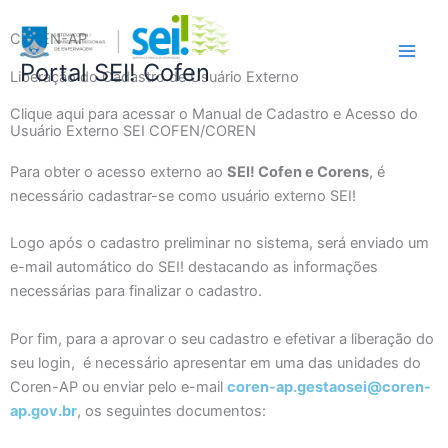
Ir
Main
para
COREN-AP
Men
o
Portal SEI! Cofen
Liberação do Cadastro de Usuário Externo
conteúdo
Clique aqui para acessar o Manual de Cadastro e Acesso do
Usuário Externo SEI COFEN/COREN
Para obter o acesso externo ao
SEI! Cofen e Corens
, é
necessário cadastrar-se como usuário externo SEI!
Logo após o cadastro preliminar no sistema, será enviado um
e-mail automático do SEI! destacando as informações
necessárias para finalizar o cadastro.
Por fim, para a aprovar o seu cadastro e efetivar a liberação do
seu login, é necessário apresentar em uma das unidades do
Coren-AP ou enviar pelo e-mail
coren-ap.gestaosei@coren-
ap.gov.br
, os seguintes documentos: