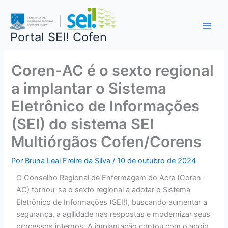
Ir
Main
para
Men
o
Portal SEI! Cofen
conteúdo
Coren-AC é o sexto regional
a implantar o Sistema
Eletrônico de Informações
(SEI) do sistema SEI
Multiórgãos Cofen/Corens
Por
Bruna Leal Freire da Silva
/
10 de outubro de 2024
O Conselho Regional de Enfermagem do Acre (Coren-
AC) tornou-se o sexto regional a adotar o Sistema
Eletrônico de Informações (SEI!), buscando aumentar a
segurança, a agilidade nas respostas e modernizar seus
processos internos. A implantação contou com o apoio